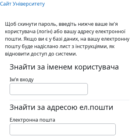
Перейти до головного вмісту
Сайт Університету
Щоб скинути пароль, введіть нижче ваше ім'я
користувача (логін) або вашу адресу електронної
пошти. Якщо ви є у базі даних, на вашу електронну
пошту буде надіслано лист з інструкціями, як
відновити доступ до системи.
Знайти за іменем користувача
Знайти за іменем користувача
Ім’я входу
Знайти за адресою ел.пошти
Знайти за адресою ел.пошти
Електронна пошта